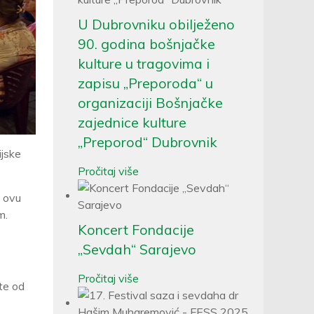
U Dubrovniku obilježeno
90. godina bošnjačke
kulture u tragovima i
zapisu „Preporoda“ u
organizaciji Bošnjačke
zajednice kulture
„Preporod“ Dubrovnik
ijske
Pročitaj više
e ovu
m.
Koncert Fondacije
„Sevdah“ Sarajevo
Pročitaj više
te od