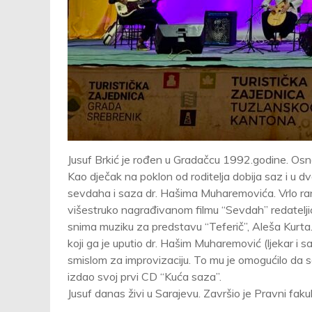
Jusuf Brkić je rođen u Gradačcu 1992.godine. Os
Kao dječak na poklon od roditelja dobija saz i u d
sevdaha i saza dr. Hašima Muharemovića. Vrlo rano
višestruko nagrađivanom filmu “Sevdah” redate
snima muziku za predstavu “Teferič”, Aleša Kurta
koji ga je uputio dr. Hašim Muharemović (ljekar i sazli
smislom za improvizaciju. To mu je omogućilo da 
izdao svoj prvi CD “Kuća saza”.
Jusuf danas živi u Sarajevu. Završio je Pravni fakult