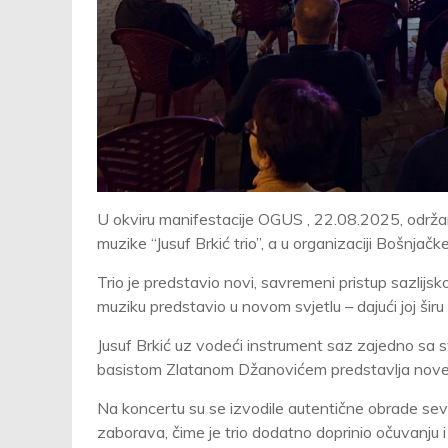
U okviru manifestacije OGUS , 22.08.2025, održan 
muzike “Jusuf Brkić trio”, a u organizaciji Bošnjač
Trio je predstavio novi, savremeni pristup sazlijsko
muziku predstavio u novom svjetlu – dajući joj šir
Jusuf Brkić uz vodeći instrument saz zajedno sa
basistom Zlatanom Džanovićem predstavlja nove r
Na koncertu su se izvodile autentične obrade sevd
zaborava, čime je trio dodatno doprinio očuvanju i