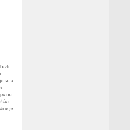
uzli.
a
je se u
5.
upu na
ošću i
dine je