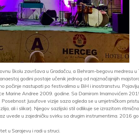
novnu školu završava u Gradačcu, a Behram-begovu medresu u T
vanaestoj godini postaje učenik jednog od najznačajnijih majstor
 počinje nastupati po festivalima u BiH i inostranstvu. Pojavlju
ljice Marine Andree 2009. godine. Sa Damirom Imamovićem 201
. Posebnost Jusufove vizije saza ogleda se u umjetničkom prist
ja, ali i slikar). Njegov sazlijski stil odlikuje se izrazitom ritmičn
saz uvede u zajedničku svirku sa drugim instrumentima. 2016 go
et u Sarajevu i radi u struci.