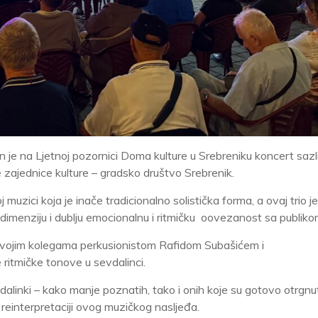
je na Ljetnoj pozornici Doma kulture u Srebreniku koncert sazl
ke zajednice kulture – gradsko društvo Srebrenik.
j muzici koja je inače tradicionalno solistička forma, a ovaj trio j
u dimenziju i dublju emocionalnu i ritmičku oovezanost sa publiko
 svojim kolegama perkusionistom Rafidom Subašićem i
itmičke tonove u sevdalinci.
alinki – kako manje poznatih, tako i onih koje su gotovo otrgnu
 reinterpretaciji ovog muzičkog nasljeđa.