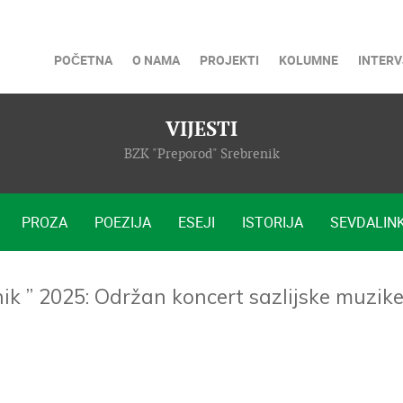
POČETNA
O NAMA
PROJEKTI
KOLUMNE
INTERV
VIJESTI
BZK "Preporod" Srebrenik
PROZA
POEZIJA
ESEJI
ISTORIJA
SEVDALINK
ik ” 2025: Održan koncert sazlijske muzik