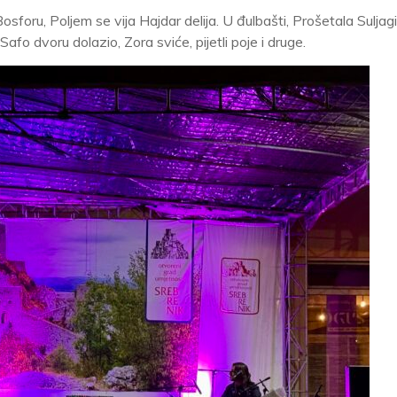
foru, Poljem se vija Hajdar delija. U đulbašti, Prošetala Suljag
o dvoru dolazio, Zora sviće, pijetli poje i druge.