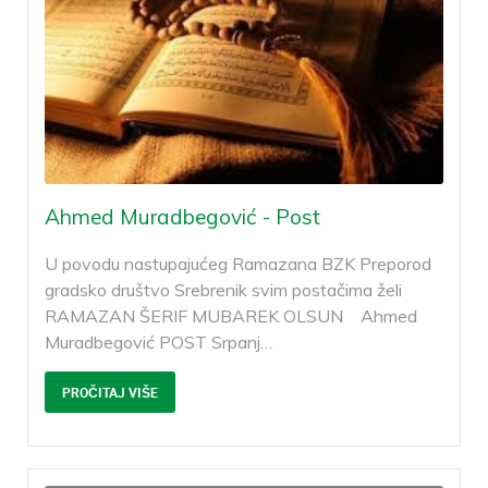
Ahmed Muradbegović - Post
U povodu nastupajućeg Ramazana BZK Preporod
gradsko društvo Srebrenik svim postačima želi
RAMAZAN ŠERIF MUBAREK OLSUN Ahmed
Muradbegović POST Srpanj
…
PROČITAJ VIŠE