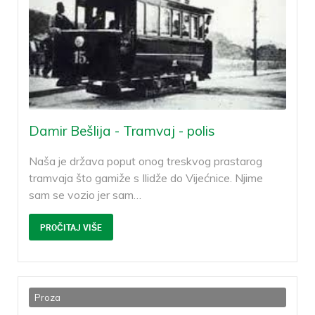
Damir Bešlija - Tramvaj - polis
Naša je država poput onog treskvog prastarog
tramvaja što gamiže s Ilidže do Vijećnice. Njime
sam se vozio jer sam
…
PROČITAJ VIŠE
Proza