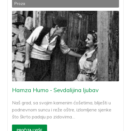
Proza
Hamza Humo - Sevdalijina ljubav
Naš grad, sa svojim kamenim ćošetima, bliješti u
podnevnom suncu i reže oštre, izlomljene sjenke
što škrto padaju po zidovima
…
PROČITAJ VIŠE