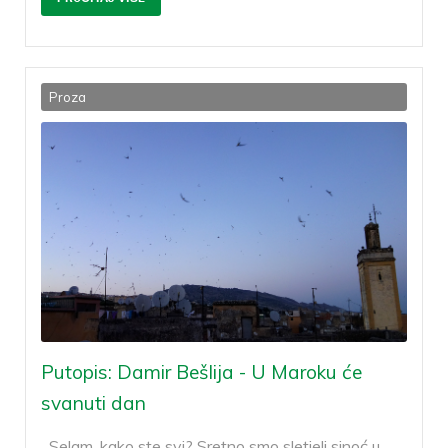
Proza
Putopis: Damir Bešlija - U Maroku će
svanuti dan
Selam, kako ste svi? Sretno smo sletjeli sinoć u