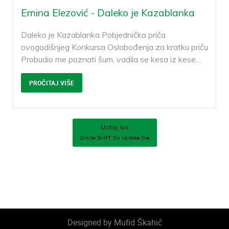
Emina Elezović - Daleko je Kazablanka
Daleko je Kazablanka Pobjednička priča
ovogodišnjeg Konkursa Oslobođenja za kratku priču
Probudio me poznati šum, vadila se kesa iz kese
…
PROČITAJ VIŠE
Ucitaj Jos
Drzite
SHIFT
Da Ucitate Sve
Designed by Mufid Škahić