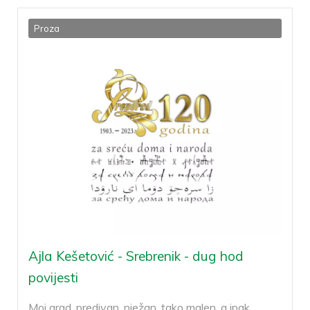
Proza
Ajla Kešetović - Srebrenik - dug hod
povijesti
Moj grad, predivan, nježan, tako malen, a ipak