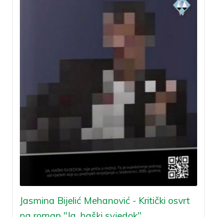
Jasmina Bijelić Mehanović - Kritički osvrt
na roman "Ja, haški svjedok"