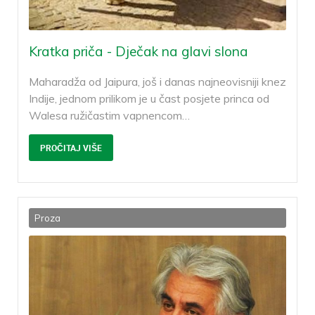
Kratka priča - Dječak na glavi slona
Maharadža od Jaipura, još i danas najneovisniji knez
Indije, jednom prilikom je u čast posjete princa od
Walesa ružičastim vapnencom
…
PROČITAJ VIŠE
Proza