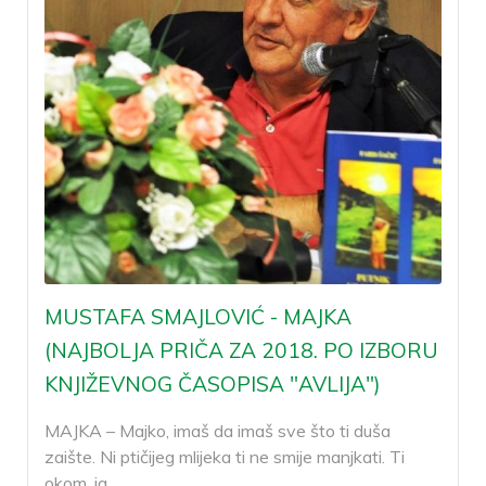
MUSTAFA SMAJLOVIĆ - MAJKA
(NAJBOLJA PRIČA ZA 2018. PO IZBORU
KNJIŽEVNOG ČASOPISA "AVLIJA")
MAJKA – Majko, imaš da imaš sve što ti duša
zaište. Ni ptičijeg mlijeka ti ne smije manjkati. Ti
okom, ja
…