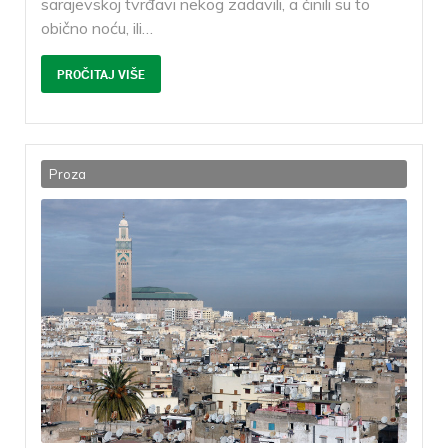
sarajevskoj tvrđavi nekog zadavili, a činili su to
obično noću, ili
…
PROČITAJ VIŠE
Proza