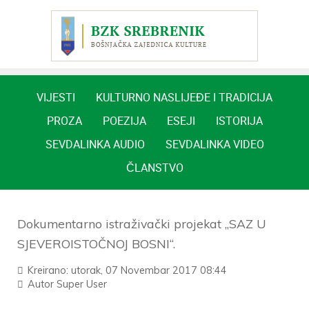
VIJESTI
KULTURNO NASLIJEĐE I TRADICIJA
PROZA
POEZIJA
ESEJI
ISTORIJA
SEVDALINKA AUDIO
SEVDALINKA VIDEO
ČLANSTVO
Dokumentarno istraživački projekat „SAZ U
SJEVEROISTOČNOJ BOSNI“.
Kreirano: utorak, 07 Novembar 2017 08:44
Autor
Super User