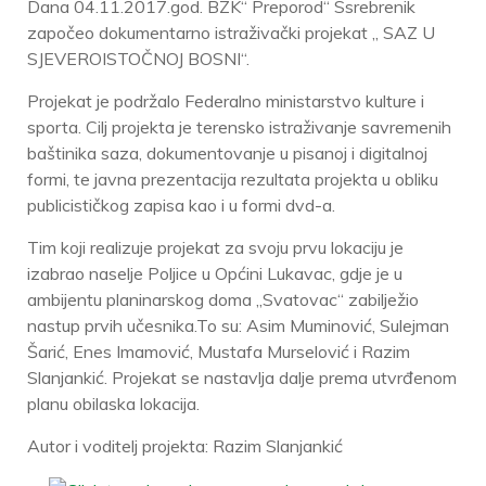
Dana 04.11.2017.god. BZK“ Preporod“ Ssrebrenik
započeo dokumentarno istraživački projekat „ SAZ U
SJEVEROISTOČNOJ BOSNI“.
Projekat je podržalo Federalno ministarstvo kulture i
sporta. Cilj projekta je terensko istraživanje savremenih
baštinika saza, dokumentovanje u pisanoj i digitalnoj
formi, te javna prezentacija rezultata projekta u obliku
publicističkog zapisa kao i u formi dvd-a.
Tim koji realizuje projekat za svoju prvu lokaciju je
izabrao naselje Poljice u Općini Lukavac, gdje je u
ambijentu planinarskog doma „Svatovac“ zabilježio
nastup prvih učesnika.To su: Asim Muminović, Sulejman
Šarić, Enes Imamović, Mustafa Murselović i Razim
Slanjankić. Projekat se nastavlja dalje prema utvrđenom
planu obilaska lokacija.
Autor i voditelj projekta: Razim Slanjankić