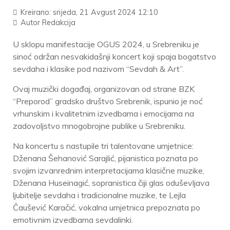
Kreirano: srijeda, 21 Avgust 2024 12:10
Autor
Redakcija
U sklopu manifestacije OGUS 2024, u Srebreniku je
sinoć održan nesvakidašnji koncert koji spaja bogatstvo
sevdaha i klasike pod nazivom “Sevdah & Art”.
Ovaj muzički događaj, organizovan od strane BZK
“Preporod” gradsko društvo Srebrenik, ispunio je noć
vrhunskim i kvalitetnim izvedbama i emocijama na
zadovoljstvo mnogobrojne publike u Srebreniku.
Na koncertu s nastupile tri talentovane umjetnice:
Dženana Šehanović Sarajlić, pijanistica poznata po
svojim izvanrednim interpretacijama klasične muzike,
Dženana Huseinagić, sopranistica čiji glas oduševljava
ljubitelje sevdaha i tradicionalne muzike, te Lejla
Čaušević Karačić, vokalna umjetnica prepoznata po
emotivnim izvedbama sevdalinki.