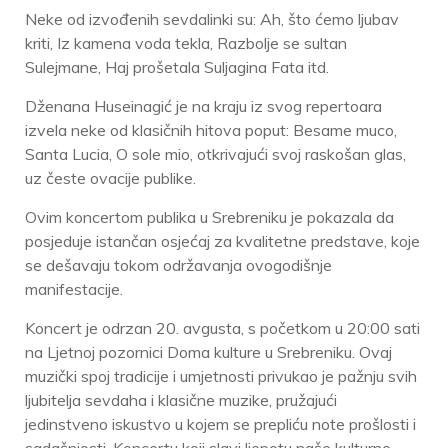
Neke od izvođenih sevdalinki su: Ah, što ćemo ljubav
kriti, Iz kamena voda tekla, Razbolje se sultan
Sulejmane, Haj prošetala Suljagina Fata itd.
Dženana Huseinagić je na kraju iz svog repertoara
izvela neke od klasičnih hitova poput: Besame muco,
Santa Lucia, O sole mio, otkrivajući svoj raskošan glas,
uz česte ovacije publike.
Ovim koncertom publika u Srebreniku je pokazala da
posjeduje istančan osjećaj za kvalitetne predstave, koje
se dešavaju tokom održavanja ovogodišnje
manifestacije.
Koncert je odrzan 20. avgusta, s početkom u 20:00 sati
na Ljetnoj pozornici Doma kulture u Srebreniku. Ovaj
muzički spoj tradicije i umjetnosti privukao je pažnju svih
ljubitelja sevdaha i klasične muzike, pružajući
jedinstveno iskustvo u kojem se prepliću note prošlosti i