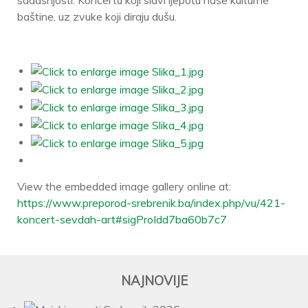
sadašnjosti. Koncertu koji slavi ljepotu naše kulturne
baštine, uz zvuke koji diraju dušu.
View the embedded image gallery online at:
https://www.preporod-srebrenik.ba/index.php/vu/421-
koncert-sevdah-art#sigProIdd7ba60b7c7
NAJNOVIJE